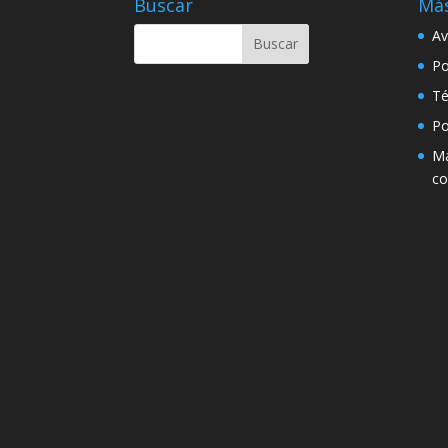
Buscar
Más
Av
Po
Té
Po
Má
co