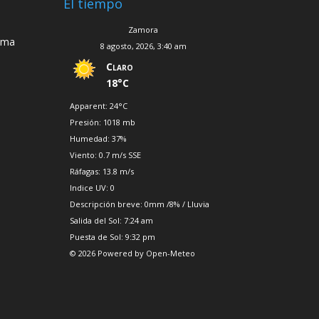
El tiempo
Zamora
ema
8 agosto, 2026, 3:40 am
Claro
18°C
Apparent: 24°C
Presión: 1018 mb
Humedad: 37%
Viento: 0.7 m/s SSE
Ráfagas: 13.8 m/s
Indice UV: 0
Descripción breve:
0mm
/
8%
/
Lluvia
Salida del Sol: 7:24 am
Puesta de Sol: 9:32 pm
© 2026 Powered by Open-Meteo