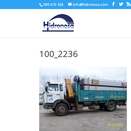
980 670 436
info@hidronosa.com
100_2236