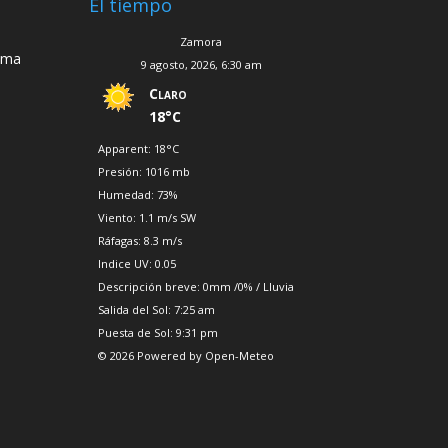
El tiempo
Zamora
ema
9 agosto, 2026, 6:30 am
Claro
18°C
Apparent: 18°C
Presión: 1016 mb
Humedad: 73%
Viento: 1.1 m/s SW
Ráfagas: 8.3 m/s
Indice UV: 0.05
Descripción breve:
0mm
/
0%
/
Lluvia
Salida del Sol: 7:25 am
Puesta de Sol: 9:31 pm
© 2026 Powered by Open-Meteo