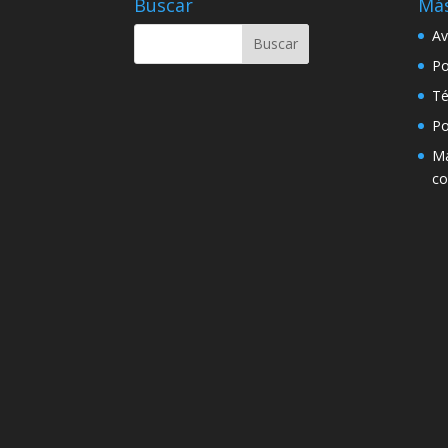
Buscar
Más
Av
Po
Té
Po
Má
co