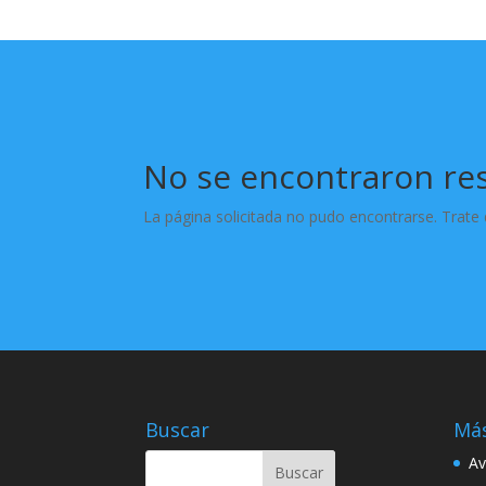
No se encontraron re
La página solicitada no pudo encontrarse. Trate d
Buscar
Más
Av