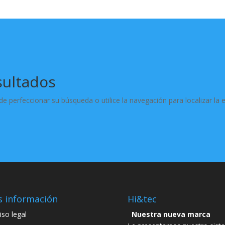
sultados
e perfeccionar su búsqueda o utilice la navegación para localizar la 
 información
Hi&tec
iso legal
Nuestra nueva marca