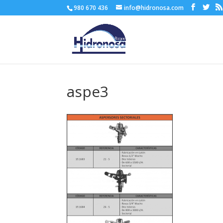
980 670 436
info@hidronosa.com
aspe3